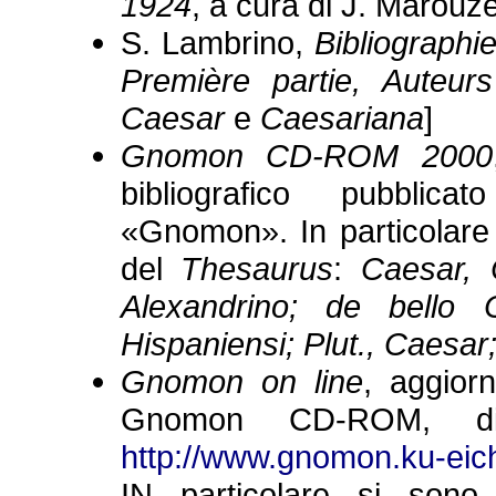
1924
, a cura di J. Marouz
S. Lambrino,
Bibliographi
Première partie, Auteurs
Caesar
e
Caesariana
]
Gnomon CD-ROM 2000
bibliografico pubblica
«Gnomon». In particolare 
del
Thesaurus
:
Caesar, C
Alexandrino; de bello C
Hispaniensi; Plut., Caesar
Gnomon on line
, aggiorn
Gnomon CD-ROM, dispo
http://www.gnomon.ku-ei
IN particolare si sono